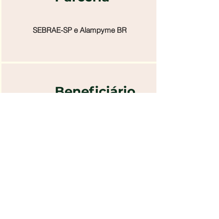
SEBRAE-SP e Alampyme BR
Beneficiário
s
Micro Empreendedores/as
Tema